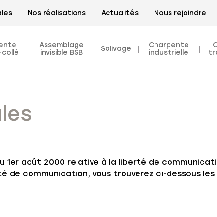
ales
Nos réalisations
Actualités
Nous rejoindre
ente
Assemblage
Charpente
Solivage
-collé
invisible BSB
industrielle
tr
les
du 1er août 2000 relative à la liberté de communicati
erté de communication, vous trouverez ci-dessous le