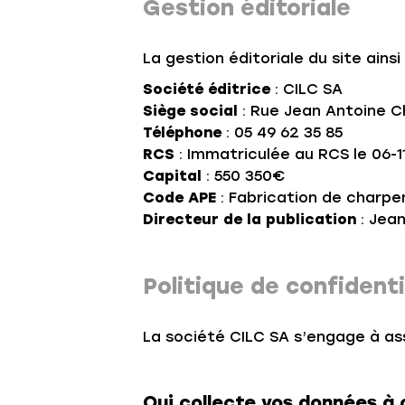
Gestion éditoriale
La gestion éditoriale du site ainsi
Société éditrice
: CILC SA
Siège social
: Rue Jean Antoine C
Téléphone
: 05 49 62 35 85
RCS
: Immatriculée au RCS le 06-1
Capital
: 550 350€
Code APE
: Fabrication de charpe
Directeur de la publication
: Jea
Politique de confident
La société CILC SA s’engage à ass
Qui collecte vos données à 